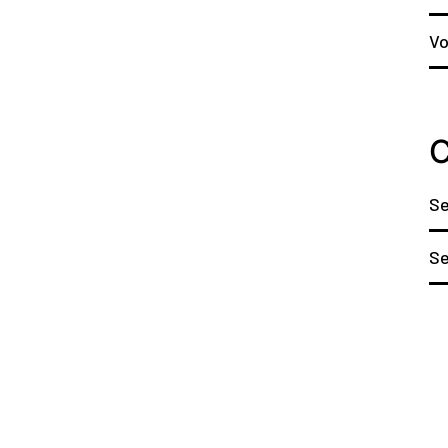
Vo
C
Se
S