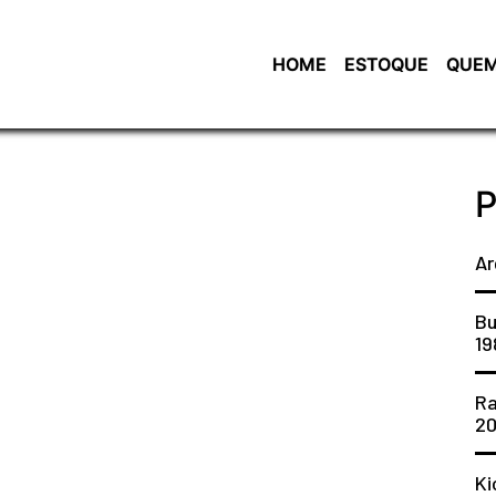
HOME
ESTOQUE
QUEM
P
Ar
Bu
19
Ra
2
Ki