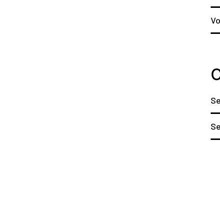
Vo
C
Se
S