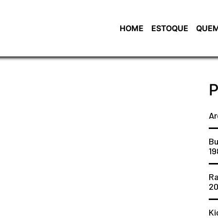
HOME
ESTOQUE
QUEM
P
Ar
Bu
19
Ra
2
Ki