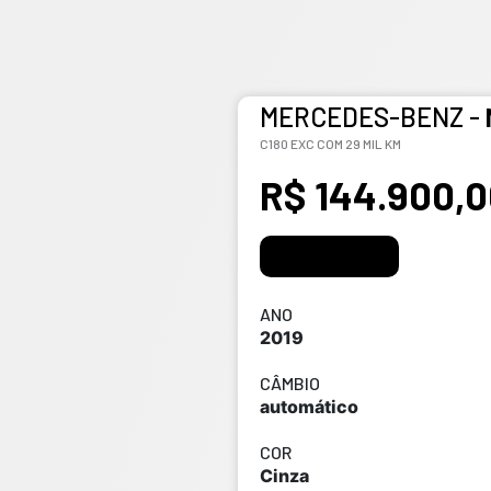
MERCEDES-BENZ -
C180 EXC COM 29 MIL KM
R$ 144.900,0
Fale conosco
ANO
2019
CÂMBIO
automático
COR
Cinza