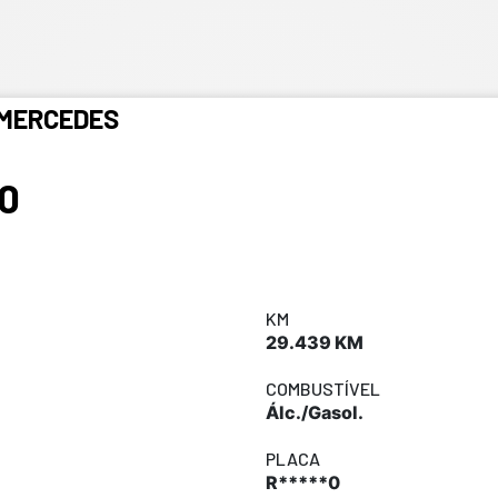
MERCEDES
0
KM
29.439 KM
COMBUSTÍVEL
Álc./Gasol.
PLACA
R*****0